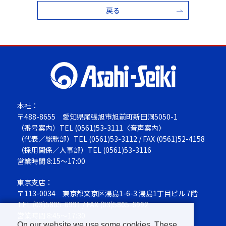
戻る
本社：
〒488-8655
愛知県尾張旭市旭前町新田洞5050-1
（番号案内）TEL
(0561)53-3111
〈音声案内〉
（代表／総務部）TEL
(0561)53-3112
/ FAX (0561)52-4158
（採用関係／人事部）TEL
(0561)53-3116
営業時間 8:15～17:00
東京支店：
〒113-0034
東京都文京区湯島1-6-3 湯島1丁目ビル 7階
TEL
(03)5805-6991
/ FAX (03)5805-6992
営業時間 8:45～17:30
On our website we use some cookies. These