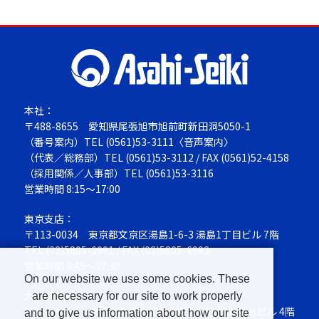
本社：
〒488-8655
愛知県尾張旭市旭前町新田洞5050-1
（番号案内）TEL
(0561)53-3111
〈音声案内〉
（代表／総務部）TEL
(0561)53-3112
/ FAX (0561)52-4158
（採用関係／人事部）TEL
(0561)53-3116
営業時間 8:15～17:00
東京支店：
〒113-0034
東京都文京区湯島1-6-3 湯島1丁目ビル 7階
TEL
(03)5805-6991
/ FAX (03)5805-6992
営業時間 8:45～17:30
On our website we use some cookies. These
大阪営業所：
are necessary for our site to work properly
〒564-0063
大阪府吹田市江坂町1-13-41 江坂ＮＫビル 4階
and to give us information about how our site