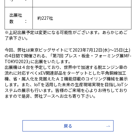
出展社
約227社
数：
※上記出展予定は変更になる可能性がございます。あらかじめご
了承下さい。
今回、弊社は東京ビッグサイトにて2023年7月12日(水)～15日(土)
の4日間で開催される、 ｢第7回 プレス・板金・フォーミング展MF-
TOKYO2023｣に出展をいたします。
出展機は４台を予定しており、世界中で加速する脱エンジン車の
流れに対応すべくxEV関連部品をターゲットとした平角銅線加工
機、省・属人化を見据えたＡＩ機能搭載のコイリング機械を展示
します。また、IoTを活用した未来の生産現場実現を目指しIoTシ
ステムの展示も行います。皆様のご来場を心よりお待ちしており
ますので是非、弊社ブースへお立ち寄り下さい。
戻る