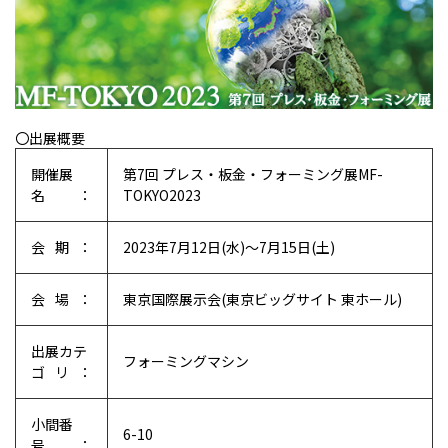
〇出展概要
開催展
第7回 プレス・板金・フォーミング展MF-
名：
TOKYO2023
会期：
2023年7月12日(水)～7月15日(土)
会場：
東京国際展示会(東京ビッグサイト 東ホール)
出展カテ
フォーミングマシン
ゴリ：
小間番
6-10
号：