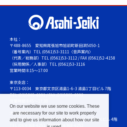
本社：
〒488-8655
愛知県尾張旭市旭前町新田洞5050-1
（番号案内）TEL
(0561)53-3111
〈音声案内〉
（代表／総務部）TEL
(0561)53-3112
/ FAX (0561)52-4158
（採用関係／人事部）TEL
(0561)53-3116
営業時間 8:15～17:00
東京支店：
〒113-0034
東京都文京区湯島1-6-3 湯島1丁目ビル 7階
TEL
(03)5805-6991
/ FAX (03)5805-6992
営業時間 8:45～17:30
On our website we use some cookies. These
大阪営業所：
are necessary for our site to work properly
〒564-0063
大阪府吹田市江坂町1-13-41 江坂ＮＫビル 4階
and to give us information about how our site
TEL
(06)6368-6251
/ FAX (06)6368-6252
is used.