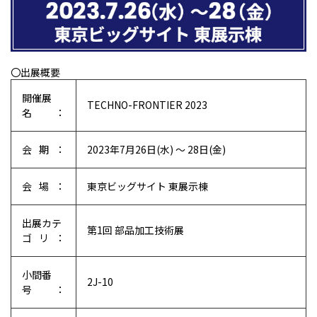
〇出展概要
開催展
TECHNO-FRONTIER 2023
名：
会期：
2023年7月26日(水) ～ 28日(金)
会場：
東京ビッグサイト 東展示棟
出展カテ
第1回 部品加工技術展
ゴリ：
小間番
2J-10
号：