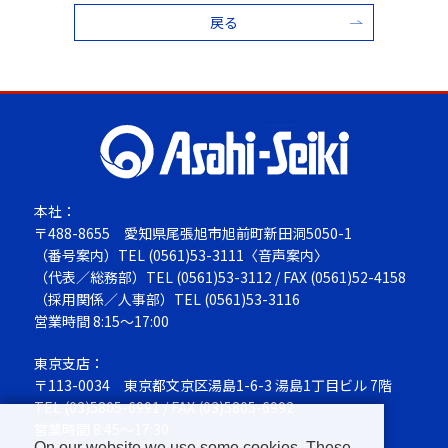
戻る
本社：
〒488-8655
愛知県尾張旭市旭前町新田洞5050-1
（番号案内）TEL
(0561)53-3111
〈音声案内〉
（代表／総務部）TEL
(0561)53-3112
/ FAX (0561)52-4158
（採用関係／人事部）TEL
(0561)53-3116
営業時間 8:15～17:00
東京支店：
〒113-0034
東京都文京区湯島1-6-3 湯島1丁目ビル 7階
TEL
(03)5805-6991
/ FAX (03)5805-6992
営業時間 8:45～17:30
On our website we use some cookies. These