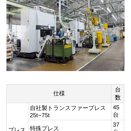
台
仕様
数
45
自社製トランスファープレス
台
25t~75t
37
特殊プレス
プレス