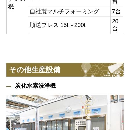
台
機
自社製マルチフォーミング
7台
20
順送プレス 15t～200t
台
その他生産設備
炭化水素洗浄機