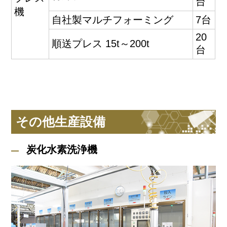
台
機
自社製マルチフォーミング
7台
20
順送プレス 15t～200t
台
その他生産設備
炭化水素洗浄機