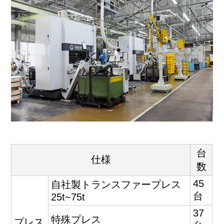
台
仕様
数
45
自社製トランスファープレス
台
25t~75t
37
特殊プレス
プレス