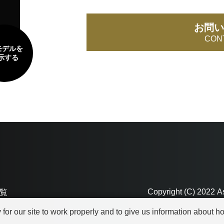
お問い
CON
モデルを
示する
Copyright (C) 2022 A
覧
r our site to work properly and to give us information about how