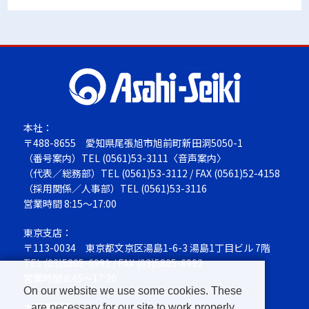
本社：
〒488-8655
愛知県尾張旭市旭前町新田洞5050-1
（番号案内）TEL
(0561)53-3111
〈音声案内〉
（代表／総務部）TEL
(0561)53-3112
/ FAX (0561)52-4158
（採用関係／人事部）TEL
(0561)53-3116
営業時間 8:15～17:00
東京支店：
〒113-0034
東京都文京区湯島1-6-3 湯島1丁目ビル 7階
TEL
(03)5805-6991
/ FAX (03)5805-6992
営業時間 8:45～17:30
On our website we use some cookies. These
大阪営業所：
are necessary for our site to work properly