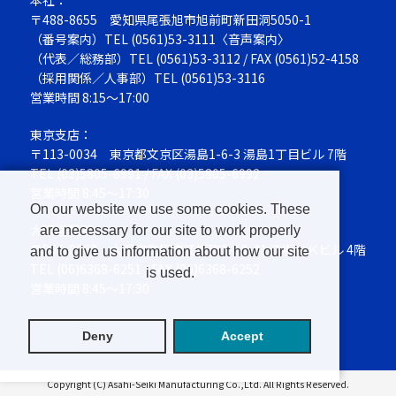
〒488-8655
愛知県尾張旭市旭前町新田洞5050-1
（番号案内）TEL
(0561)53-3111
〈音声案内〉
（代表／総務部）TEL
(0561)53-3112
/ FAX (0561)52-4158
（採用関係／人事部）TEL
(0561)53-3116
営業時間 8:15～17:00
東京支店：
〒113-0034
東京都文京区湯島1-6-3 湯島1丁目ビル 7階
TEL
(03)5805-6991
/ FAX (03)5805-6992
営業時間 8:45～17:30
On our website we use some cookies. These
大阪営業所：
are necessary for our site to work properly
〒564-0063
大阪府吹田市江坂町1-13-41 江坂ＮＫビル 4階
and to give us information about how our site
TEL
(06)6368-6251
/ FAX (06)6368-6252
is used.
営業時間 8:45～17:30
Deny
Accept
Copyright (C) Asahi-Seiki Manufacturing Co.,Ltd. All Rights Reserved.