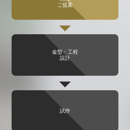
ご提案
金型・工程
設計
試作