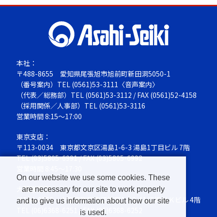
本社：
〒488-8655
愛知県尾張旭市旭前町新田洞5050-1
（番号案内）TEL
(0561)53-3111
〈音声案内〉
（代表／総務部）TEL
(0561)53-3112
/ FAX (0561)52-4158
（採用関係／人事部）TEL
(0561)53-3116
営業時間 8:15～17:00
東京支店：
〒113-0034
東京都文京区湯島1-6-3 湯島1丁目ビル 7階
TEL
(03)5805-6991
/ FAX (03)5805-6992
営業時間 8:45～17:30
On our website we use some cookies. These
大阪営業所：
are necessary for our site to work properly
〒564-0063
大阪府吹田市江坂町1-13-41 江坂ＮＫビル 4階
and to give us information about how our site
TEL
(06)6368-6251
/ FAX (06)6368-6252
is used.