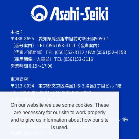
本社：
〒488-8655
愛知県尾張旭市旭前町新田洞5050-1
（番号案内）TEL
(0561)53-3111
〈音声案内〉
（代表／総務部）TEL
(0561)53-3112
/ FAX (0561)52-4158
（採用関係／人事部）TEL
(0561)53-3116
営業時間 8:15～17:00
東京支店：
〒113-0034
東京都文京区湯島1-6-3 湯島1丁目ビル 7階
TEL
(03)5805-6991
/ FAX (03)5805-6992
営業時間 8:45～17:30
On our website we use some cookies. These
大阪営業所：
are necessary for our site to work properly
〒564-0063
大阪府吹田市江坂町1-13-41 江坂ＮＫビル 4階
and to give us information about how our site
TEL
(06)6368-6251
/ FAX (06)6368-6252
is used.
営業時間 8:45～17:30