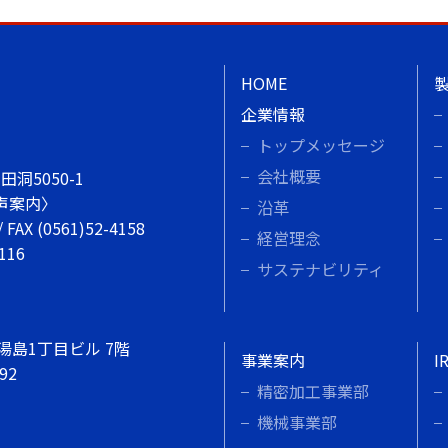
HOME
企業情報
トップメッセージ
会社概要
洞5050-1
声案内〉
沿革
/ FAX (0561)52-4158
経営理念
3116
サステナビリティ
 湯島1丁目ビル 7階
事業案内
I
992
精密加工事業部
機械事業部