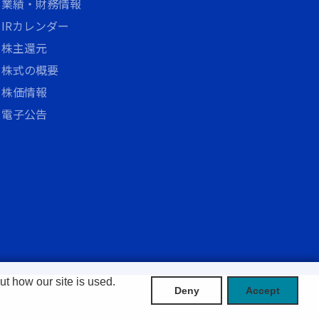
業績・財務情報
IRカレンダー
株主還元
株式の概要
株価情報
電子公告
t how our site is used.
Deny
Accept