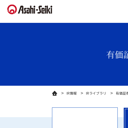
有価
IR情報
IRライブラリ
有価証