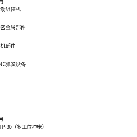
1月
自动组装机
月
精密金属部件
月
飞机部件
NC弹簧设备
0月
TP-30（多工位冲床）