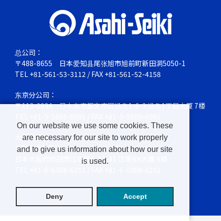
总公司：
〒488-8655
日本爱知县尾张旭市旭前町新田洞5050-1
TEL
+81-561-53-3112
/ FAX +81-561-52-4158
东京分公司：
〒113-0034
日本东京都文京区汤岛1-6-3 汤岛1丁目大厦 7楼
TEL
+81-3-5805-6991
/ FAX +81-3-5805-6992
On our website we use some cookies. These
大阪销售处：
are necessary for our site to work properly
〒564-0063
and to give us information about how our site
日本大阪府吹田市江坂町1-13-41 江坂NK大厦 4楼
is used.
TEL
+81-6-6368-6251
/ FAX +81-6-6368-6252
Deny
Accept