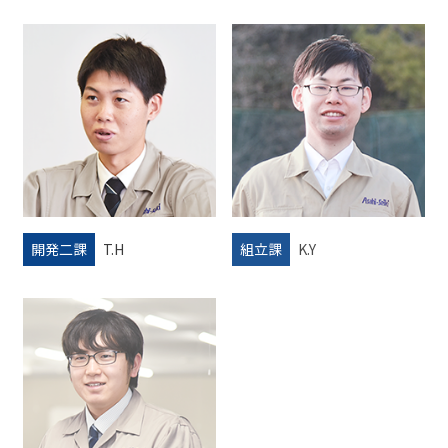
開発二課
T.H
組立課
K.Y