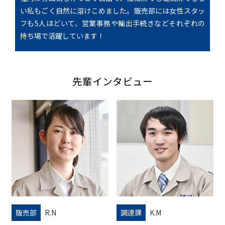
い私もごく自然に溶けこめました。販売部には女性スタッ
フも5人ほどいて、営業事務や輸出手続きなどそれぞれの
持ち場で活躍しています！
先輩インタビュー
販売部
R.N
調達課
K.M