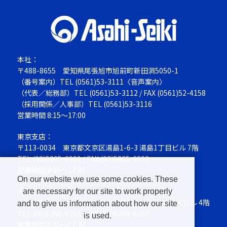
本社：
〒488-8655
愛知県尾張旭市旭前町新田洞5050-1
（番号案内）TEL
(0561)53-3111
〈音声案内〉
（代表／総務部）TEL
(0561)53-3112
/ FAX (0561)52-4158
（採用関係／人事部）TEL
(0561)53-3116
営業時間 8:15～17:00
東京支店：
〒113-0034
東京都文京区湯島1-6-3 湯島1丁目ビル 7階
TEL
(03)5805-6991
/ FAX (03)5805-6992
営業時間 8:45～17:30
On our website we use some cookies. These
大阪営業所：
are necessary for our site to work properly
〒564-0063
大阪府吹田市江坂町1-13-41 江坂ＮＫビル 4階
and to give us information about how our site
TEL
(06)6368-6251
/ FAX (06)6368-6252
is used.
営業時間 8:45～17:30