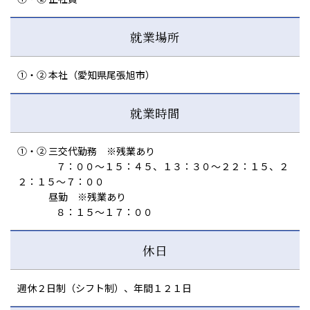
就業場所
①・② 本社（愛知県尾張旭市）
就業時間
①・② 三交代勤務 ※残業あり
７：００～１５：４５、１３：３０～２２：１５、２
２：１５～７：００
昼勤 ※残業あり
８：１５～１７：００
休日
週休２日制（シフト制）、年間１２１日