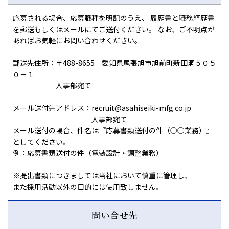
応募される場合、応募職種を明記のうえ、 履歴書と職務経歴書
を郵送もしくはメールにてご送付ください。 なお、ご不明点が
あればお気軽にお問い合わせください。
郵送先住所：〒488-8655 愛知県尾張旭市旭前町新田洞５０５
０－１
人事部宛て
メール送付先アドレス：recruit@asahiseiki-mfg.co.jp
人事部宛て
メール送付の場合、件名は『応募書類送付の件（○○業務）』
としてください。
例：応募書類送付の件（電装設計・調整業務）
※提出書類につきましては当社において慎重に管理し、
また採用活動以外の目的には使用致しません。
問い合せ先