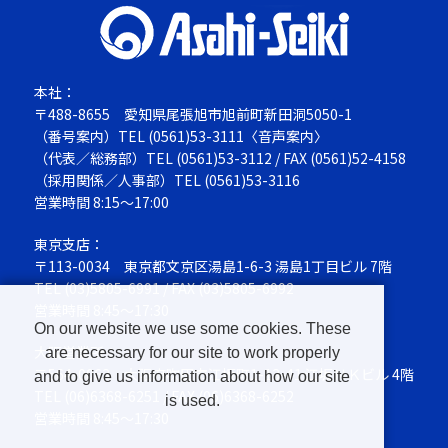
本社：
〒488-8655
愛知県尾張旭市旭前町新田洞5050-1
（番号案内）TEL
(0561)53-3111
〈音声案内〉
（代表／総務部）TEL
(0561)53-3112
/ FAX (0561)52-4158
（採用関係／人事部）TEL
(0561)53-3116
営業時間 8:15～17:00
東京支店：
〒113-0034
東京都文京区湯島1-6-3 湯島1丁目ビル 7階
TEL
(03)5805-6991
/ FAX (03)5805-6992
営業時間 8:45～17:30
On our website we use some cookies. These
大阪営業所：
are necessary for our site to work properly
〒564-0063
大阪府吹田市江坂町1-13-41 江坂ＮＫビル 4階
and to give us information about how our site
TEL
(06)6368-6251
/ FAX (06)6368-6252
is used.
営業時間 8:45～17:30