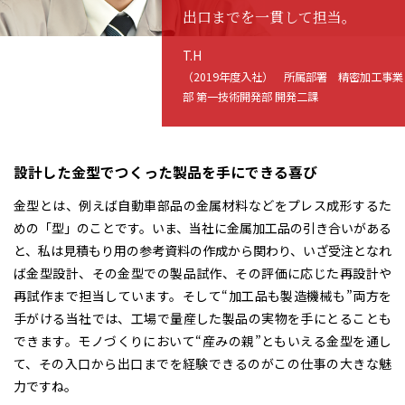
出口までを一貫して担当。
T.H
（2019年度入社）
所属部署 精密加工事業
部 第一技術開発部 開発二課
設計した金型でつくった製品を手にできる喜び
金型とは、例えば自動車部品の金属材料などをプレス成形するた
めの「型」のことです。いま、当社に金属加工品の引き合いがある
と、私は見積もり用の参考資料の作成から関わり、いざ受注となれ
ば金型設計、その金型での製品試作、その評価に応じた再設計や
再試作まで担当しています。そして“加工品も製造機械も”両方を
手がける当社では、工場で量産した製品の実物を手にとることも
できます。モノづくりにおいて“産みの親”ともいえる金型を通し
て、その入口から出口までを経験できるのがこの仕事の大きな魅
力ですね。