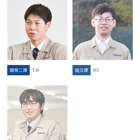
開発二課
T.H
組立課
K.Y