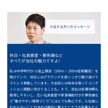
入社する方への
メッセージ
休日・社員食堂・寮完備など
すべてが当社の魅力ですよ!
私は中学時代から陸上競技（100m・200m短距離走）を
続けていて、休日にはグラウンドを思いっきり駆け抜けて
ストレス発散しています。大会前には有休を取ってコンデ
ィション調整に役立てることも。そう、当社は各種休暇も
取得しやすいし、広い社員食堂や家賃補助付きの寮完備な
ど“働きやすい環境づくり”にはとても熱心です。入社後に
わからないことがあれば親切に教えてくださる先輩もたく