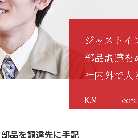
ジャストイ
部品調達を
社内外で人
K.M
（201
る部品を調達先に手配