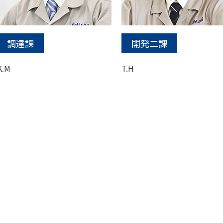
調達課
開発二課
K.M
T.H