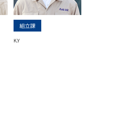
組立課
K.Y