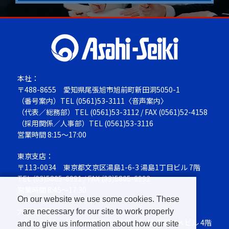
本社：
〒488-8655
愛知県尾張旭市旭前町新田洞5050-1
（番号案内）TEL
(0561)53-3111
〈音声案内〉
（代表／総務部）TEL
(0561)53-3112
/ FAX (0561)52-4158
（採用関係／人事部）TEL
(0561)53-3116
営業時間 8:15～17:00
東京支店：
〒113-0034
東京都文京区湯島1-6-3 湯島1丁目ビル 7階
TEL
(03)5805-6991
/ FAX (03)5805-6992
営業時間 8:45～17:30
On our website we use some cookies. These
大阪営業所：
are necessary for our site to work properly
〒564-0063
大阪府吹田市江坂町1-13-41 江坂ＮＫビル 4階
and to give us information about how our site