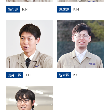
販売部
R.N
調達課
K.M
開発二課
T.H
組立課
K.Y