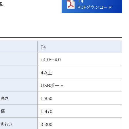
T4
現。
PDFダウンロード
T4
φ1.0～4.0
4以上
USBポート
1,850
高さ
1,470
幅
3,300
奥行き