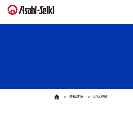
機械装置
ばね機械